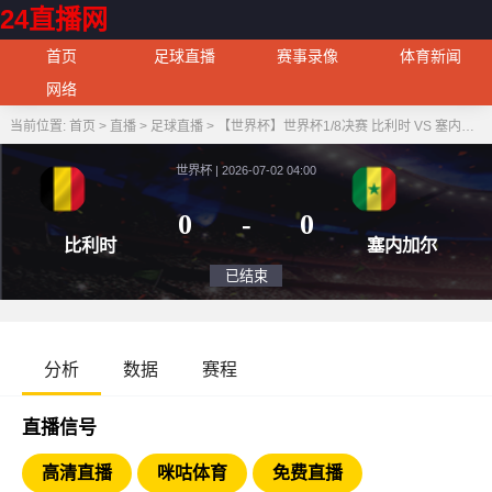
24直播网
首页
足球直播
赛事录像
体育新闻
网络
当前位置:
首页
>
直播
>
足球直播
>
【世界杯】世界杯1/8决赛 比利时 VS 塞内加尔
世界杯 | 2026-07-02 04:00
0
-
0
比利时
塞内
已结束
分析
数据
赛程
直播信号
高清直播
咪咕体育
免费直播