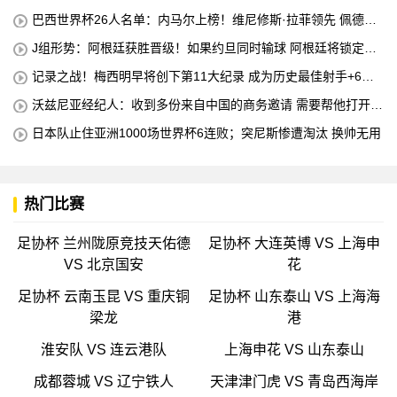
4个冠军
巴西世界杯26人名单：内马尔上榜！维尼修斯·拉菲领先 佩德罗
错失
J组形势：阿根廷获胜晋级！如果约旦同时输球 阿根廷将锁定榜
首
记录之战！梅西明早将创下第11大纪录 成为历史最佳射手+6次
助攻+助攻王！
沃兹尼亚经纪人：收到多份来自中国的商务邀请 需要帮他打开中
国社交媒体
日本队止住亚洲1000场世界杯6连败；突尼斯惨遭淘汰 换帅无用
热门比赛
足协杯 兰州陇原竞技天佑德
足协杯 大连英博 VS 上海申
VS 北京国安
花
足协杯 云南玉昆 VS 重庆铜
足协杯 山东泰山 VS 上海海
梁龙
港
淮安队 VS 连云港队
上海申花 VS 山东泰山
成都蓉城 VS 辽宁铁人
天津津门虎 VS 青岛西海岸