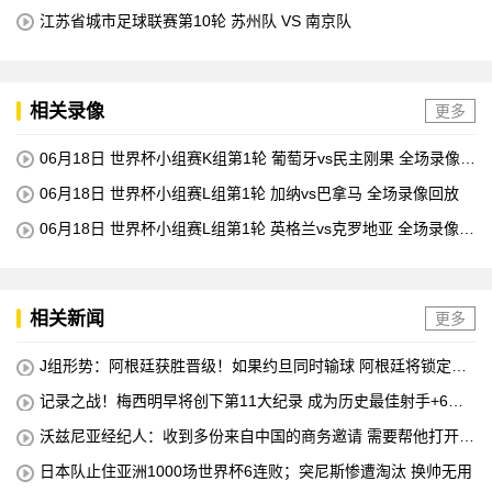
江苏省城市足球联赛第10轮 苏州队 VS 南京队
相关录像
更多
06月18日 世界杯小组赛K组第1轮 葡萄牙vs民主刚果 全场录像回
放
06月18日 世界杯小组赛L组第1轮 加纳vs巴拿马 全场录像回放
06月18日 世界杯小组赛L组第1轮 英格兰vs克罗地亚 全场录像回
放
相关新闻
更多
J组形势：阿根廷获胜晋级！如果约旦同时输球 阿根廷将锁定榜
首
记录之战！梅西明早将创下第11大纪录 成为历史最佳射手+6次
助攻+助攻王！
沃兹尼亚经纪人：收到多份来自中国的商务邀请 需要帮他打开中
国社交媒体
日本队止住亚洲1000场世界杯6连败；突尼斯惨遭淘汰 换帅无用