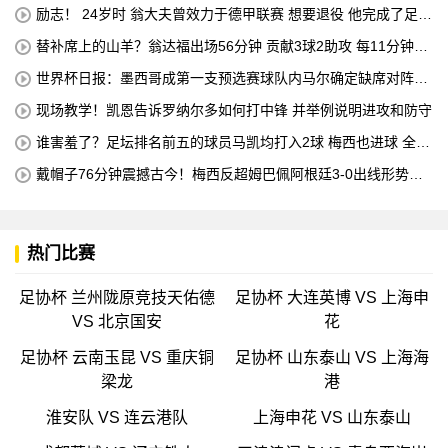
励志！ 24岁时 翁大夫曾效力于德甲联赛 想要退役 他完成了足球
机床操作员的职业培训
替补席上的山羊？翁达福出场56分钟 贡献3球2助攻 每11分钟参
与1球
世界杯日报：墨西哥成第一支预选赛球队内马尔确定缺席对阵海
地的比赛
现场教学！凯恩告诉罗纳尔多如何打中锋 并举例说明进攻和防守
谁害羞了？足坛排名前五的球员马凯均打入2球 梅西也进球 全场
比赛只有一名球员出战
戴帽子76分钟震撼古今！梅西反超姆巴佩阿根廷3-0出线形势看
好
热门比赛
足协杯 兰州陇原竞技天佑德
足协杯 大连英博 VS 上海申
VS 北京国安
花
足协杯 云南玉昆 VS 重庆铜
足协杯 山东泰山 VS 上海海
梁龙
港
淮安队 VS 连云港队
上海申花 VS 山东泰山