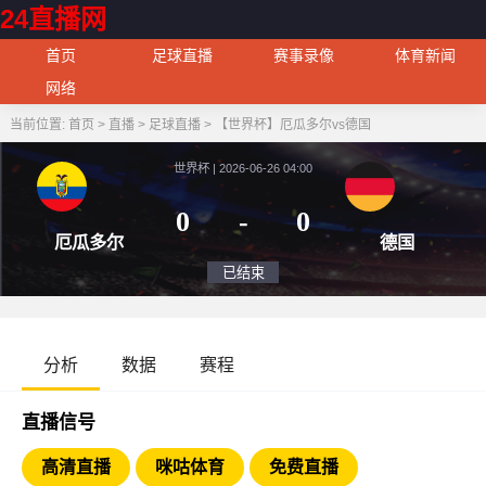
24直播网
首页
足球直播
赛事录像
体育新闻
网络
当前位置:
首页
>
直播
>
足球直播
>
【世界杯】厄瓜多尔vs德国
世界杯 | 2026-06-26 04:00
0
-
0
厄瓜多尔
德
已结束
分析
数据
赛程
直播信号
高清直播
咪咕体育
免费直播