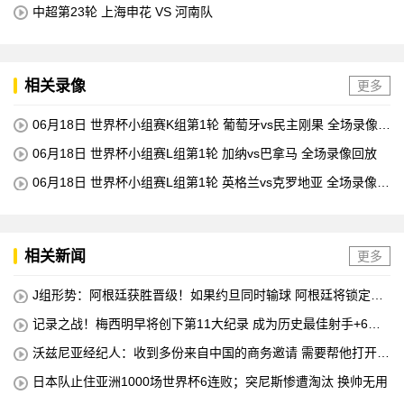
中超第23轮 上海申花 VS 河南队
相关录像
更多
06月18日 世界杯小组赛K组第1轮 葡萄牙vs民主刚果 全场录像回
放
06月18日 世界杯小组赛L组第1轮 加纳vs巴拿马 全场录像回放
06月18日 世界杯小组赛L组第1轮 英格兰vs克罗地亚 全场录像回
放
相关新闻
更多
J组形势：阿根廷获胜晋级！如果约旦同时输球 阿根廷将锁定榜
首
记录之战！梅西明早将创下第11大纪录 成为历史最佳射手+6次
助攻+助攻王！
沃兹尼亚经纪人：收到多份来自中国的商务邀请 需要帮他打开中
国社交媒体
日本队止住亚洲1000场世界杯6连败；突尼斯惨遭淘汰 换帅无用