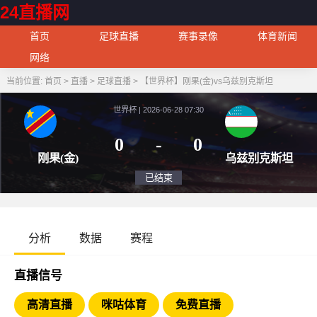
24直播网
首页
足球直播
赛事录像
体育新闻
网络
当前位置:
首页
>
直播
>
足球直播
>
【世界杯】刚果(金)vs乌兹别克斯坦
世界杯 | 2026-06-28 07:30
0
-
0
刚果(金)
乌兹别
已结束
分析
数据
赛程
直播信号
高清直播
咪咕体育
免费直播