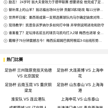
励志！ 24岁时 翁大夫曾效力于德甲联赛 想要退役 他完成了足球
机床操作员的职业培训
替补席上的山羊？翁达福出场56分钟 贡献3球2助攻 每11分钟参
与1球
世界杯日报：墨西哥成第一支预选赛球队内马尔确定缺席对阵海
地的比赛
现场教学！凯恩告诉罗纳尔多如何打中锋 并举例说明进攻和防守
谁害羞了？足坛排名前五的球员马凯均打入2球 梅西也进球 全场
比赛只有一名球员出战
戴帽子76分钟震撼古今！梅西反超姆巴佩阿根廷3-0出线形势看
好
热门比赛
足协杯 兰州陇原竞技天佑德
足协杯 大连英博 VS 上海申
VS 北京国安
花
足协杯 云南玉昆 VS 重庆铜
足协杯 山东泰山 VS 上海海
梁龙
港
淮安队 VS 连云港队
上海申花 VS 山东泰山
成都蓉城 VS 辽宁铁人
天津津门虎 VS 青岛西海岸