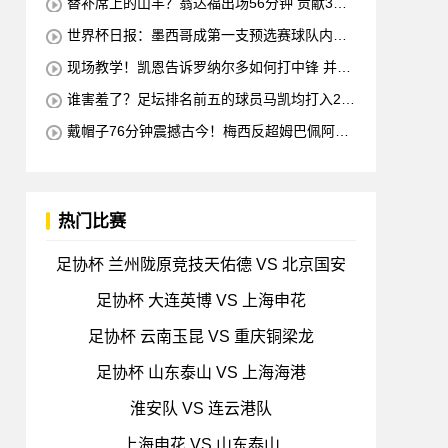
替补席上的山羊？翁达福出场56分钟 贡献3球2
助攻 每11分钟参与1球
世界杯日报：墨西哥成第一支预选赛球队内马
尔确定缺席对阵海地的比赛
现场教学！凯恩告诉罗纳尔多如何打中锋 并举
例说明进攻和防守
谁害羞了？足坛排名前五的球员马凯均打入2球
梅西也进球 全场比赛只有一名球员出战
戴帽子76分钟震撼古今！梅西反超姆巴佩阿根
廷3-0出线形势看好
热门比赛
足协杯 兰州陇原竞技天佑德 VS 北京国安
足协杯 大连英博 VS 上海申花
足协杯 云南玉昆 VS 重庆铜梁龙
足协杯 山东泰山 VS 上海海港
淮安队 VS 连云港队
上海申花 VS 山东泰山