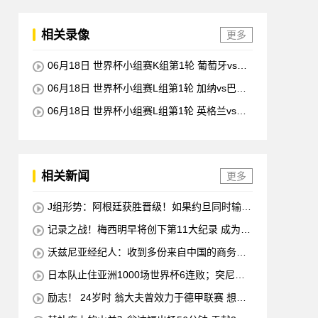
相关录像
更多
06月18日 世界杯小组赛K组第1轮 葡萄牙vs民
主刚果 全场录像回放
06月18日 世界杯小组赛L组第1轮 加纳vs巴拿
马 全场录像回放
06月18日 世界杯小组赛L组第1轮 英格兰vs克
罗地亚 全场录像回放
相关新闻
更多
J组形势：阿根廷获胜晋级！如果约旦同时输球
阿根廷将锁定榜首
记录之战！梅西明早将创下第11大纪录 成为历
史最佳射手+6次助攻+助攻王！
沃兹尼亚经纪人：收到多份来自中国的商务邀
请 需要帮他打开中国社交媒体
日本队止住亚洲1000场世界杯6连败；突尼斯
惨遭淘汰 换帅无用
励志！ 24岁时 翁大夫曾效力于德甲联赛 想要
退役 他完成了足球机床操作员的职业培训