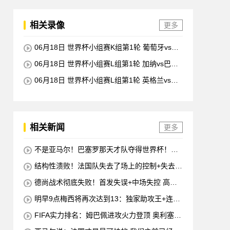
相关录像
更多
06月18日 世界杯小组赛K组第1轮 葡萄牙vs民
主刚果 全场录像回放
06月18日 世界杯小组赛L组第1轮 加纳vs巴拿
马 全场录像回放
06月18日 世界杯小组赛L组第1轮 英格兰vs克
罗地亚 全场录像回放
相关新闻
更多
不是亚马尔！巴塞罗那天才队夺得世界杯！半
决赛称霸场上
结构性溃败！法国队失去了场上的控制+失去了
开局+失去了前锋线=无论如何他们都会输
德尚战术彻底失败！首发失误+中场失控 高前
锋坐替补席
明早9点梅西将再次达到13：独家助攻王+连续
10场进球
FIFA实力排名：姆巴佩进攻火力登顶 奥利塞创
造力至上