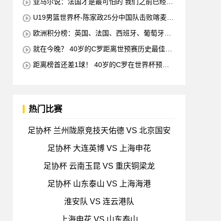
亚马尔说：法国才是最可怕的 我们之前已经消
灭了他们
U19男篮世界杯-陈家政25分中国队击败喀麦隆
排名第13
欧洲积分榜：英国、法国、西班牙、葡萄牙状
态均佳 意大利德国末轮生死战
就在今晚？ 40岁的C罗距离世预赛历史最佳射
手仅差1球 他将在对阵匈牙利的比赛中创下这一纪
距离榜首还差1球！ 40岁的C罗在世界杯预赛
录
中打入38球 超越梅西 单独占据第二位 下一轮 他
将成为历史最佳射手
热门比赛
足协杯 兰州陇原竞技天佑德 VS 北京国安
足协杯 大连英博 VS 上海申花
足协杯 云南玉昆 VS 重庆铜梁龙
足协杯 山东泰山 VS 上海海港
淮安队 VS 连云港队
上海申花 VS 山东泰山