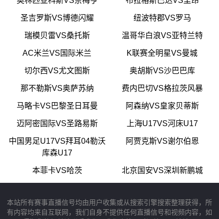
奥林匹亚科斯VS奈梅亨
布拉格斯巴达VS里昂
圣吉罗斯VS博德闪耀
纽波特郡VS罗马
瑞模贝雷VS桑托斯
温哥华白浪VS亚特兰特
AC米兰VS国际米兰
K联赛全明星VS曼城
切尔西VS尤文图斯
奥胡斯VS沙巴巴库
那不勒斯VS奥萨苏纳
费内巴切VS格拉茨风暴
马略卡VS巴黎圣日耳曼
阿森纳VS皇家贝蒂斯
迈阿密国际VS圣路易斯
上海U17VS河床U17
中国男足U17VS拜耳04勒沃
阿贾克斯VS谢尔伯恩
库森U17
本菲卡VS哈茨
北京国安VS深圳新鹏城
本站所有赛事直播信号均由用户收集或从搜索引擎搜索整理获得，所
有内容均来自互联网，我们自身不提供任何直播信号和视频内容，如