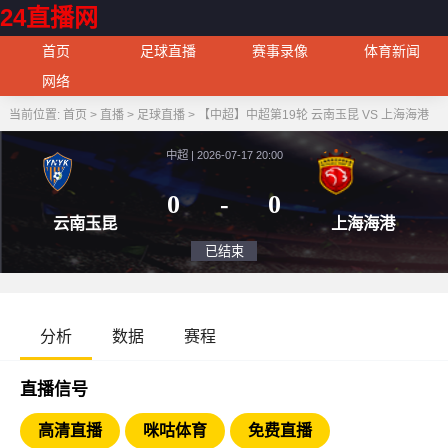
24直播网
首页
足球直播
赛事录像
体育新闻
网络
当前位置:
首页
>
直播
>
足球直播
>
【中超】中超第19轮 云南玉昆 VS 上海海港
中超 | 2026-07-17 20:00
0
-
0
云南玉昆
上海
已结束
分析
数据
赛程
直播信号
高清直播
咪咕体育
免费直播