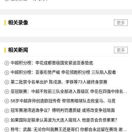
相关录像
更多
相关新闻
更多
中超积分榜：申花成都晋级国安紧追亚泰垫底
中超积分榜：亚泰形势严峻 申花领跑积分榜 三队陷入胶着
第二批禁令名单出炉 陈戌源、李铁等73人被终身禁赛
亚冠联赛：中超不败前三队全部进入晋级区 申花在四强中排名第
八
58岁中超弃帅创造欧冠传奇 带领黑暗球队击败皇马、马竞
冠军赛港湾逃逸争议？傅明判罚遭质疑 或将改变争冠局面
如果国际足联承认英波为大连人接班人 他是否会负债累累？
称号：武磊: 无论你叫我舞王还是哥们 你都会永远留在赛场 谢谢