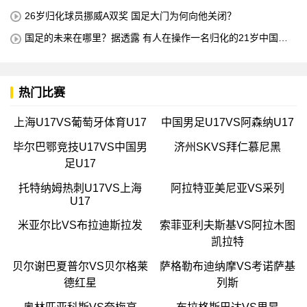
所有不喜欢我的人
26岁归化球员挪威A双奖 国足大门为何向他关闭？
国足的未来在哪里？据透露 有人在操作一名归化的21岁中国中
场球员 他是荷甲豪门的主力球员 打进4球
热门比赛
上海U17VS葡萄牙体育U17
中国男足U17VS阿森纳U17
毕尔巴鄂竞技U17VS中国男
济州SKVS拜仁慕尼黑
足U17
托特纳姆热刺U17VS上海
阿拉特亚美尼亚VS采列
U17
米亚尔比VS布拉迪斯拉发
索菲亚利夫斯基VS阿拉木图
凯拉特
贝尔谢巴夏普尔VS贝尔格莱
萨格勒布迪纳摩VS考诺萨基
德红星
列斯