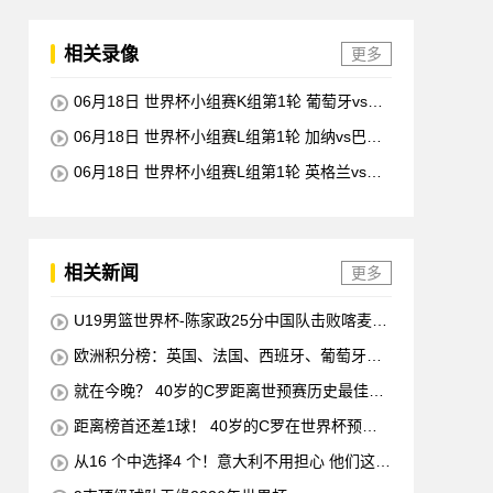
相关录像
更多
06月18日 世界杯小组赛K组第1轮 葡萄牙vs民
主刚果 全场录像回放
06月18日 世界杯小组赛L组第1轮 加纳vs巴拿
马 全场录像回放
06月18日 世界杯小组赛L组第1轮 英格兰vs克
罗地亚 全场录像回放
相关新闻
更多
U19男篮世界杯-陈家政25分中国队击败喀麦隆
排名第13
欧洲积分榜：英国、法国、西班牙、葡萄牙状
态均佳 意大利德国末轮生死战
就在今晚？ 40岁的C罗距离世预赛历史最佳射
手仅差1球 他将在对阵匈牙利的比赛中创下这一纪
距离榜首还差1球！ 40岁的C罗在世界杯预赛
录
中打入38球 超越梅西 单独占据第二位 下一轮 他
从16 个中选择4 个！意大利不用担心 他们这次
将成为历史最佳射手
一定会参加世界杯的！