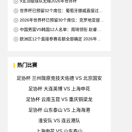
9支顶级球队无缘2026年世界杯
世界杯已预留32个席位：葡萄牙挪威直接过关
世预赛小组赛即将结束
2026年世界杯已预留30个席位：克罗地亚提前
一轮晋级 成欧洲第三支球队
中国男篮VS韩国12人名单：周琦领衔 赵睿缺
席
欧洲区12个直接参赛名额全部确定 2026年世
界杯还剩9个名额待确定
热门比赛
足协杯 兰州陇原竞技天佑德 VS 北京国安
足协杯 大连英博 VS 上海申花
足协杯 云南玉昆 VS 重庆铜梁龙
足协杯 山东泰山 VS 上海海港
淮安队 VS 连云港队
上海申花 VS 山东泰山