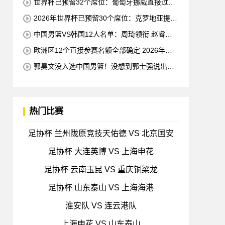
世界杯已预留32个席位：葡萄牙挪威直接过关
世预赛小组赛即将结束
2026年世界杯已预留30个席位：克罗地亚提前
一轮晋级 成欧洲第三支球队
中国男篮VS韩国12人名单：周琦领衔 赵睿缺
席
欧洲区12个直接参赛名额全部确定 2026年世
界杯还剩9个名额待确定
郭昊文没入选中国男篮！没想到郭士强说出这
句话 四个字苍白无力
热门比赛
足协杯 兰州陇原竞技天佑德 VS 北京国安
足协杯 大连英博 VS 上海申花
足协杯 云南玉昆 VS 重庆铜梁龙
足协杯 山东泰山 VS 上海海港
淮安队 VS 连云港队
上海申花 VS 山东泰山