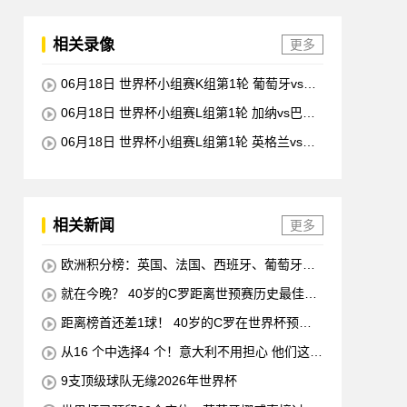
相关录像
更多
06月18日 世界杯小组赛K组第1轮 葡萄牙vs民
主刚果 全场录像回放
06月18日 世界杯小组赛L组第1轮 加纳vs巴拿
马 全场录像回放
06月18日 世界杯小组赛L组第1轮 英格兰vs克
罗地亚 全场录像回放
相关新闻
更多
欧洲积分榜：英国、法国、西班牙、葡萄牙状
态均佳 意大利德国末轮生死战
就在今晚？ 40岁的C罗距离世预赛历史最佳射
手仅差1球 他将在对阵匈牙利的比赛中创下这一纪
距离榜首还差1球！ 40岁的C罗在世界杯预赛
录
中打入38球 超越梅西 单独占据第二位 下一轮 他
从16 个中选择4 个！意大利不用担心 他们这次
将成为历史最佳射手
一定会参加世界杯的！
9支顶级球队无缘2026年世界杯