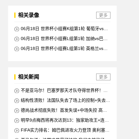
相关录像
更多
06月18日 世界杯小组赛K组第1轮 葡萄牙vs民
主刚果 全场录像回放
06月18日 世界杯小组赛L组第1轮 加纳vs巴拿
马 全场录像回放
06月18日 世界杯小组赛L组第1轮 英格兰vs克
罗地亚 全场录像回放
相关新闻
更多
不是亚马尔！巴塞罗那天才队夺得世界杯！半
决赛称霸场上
结构性溃败！法国队失去了场上的控制+失去了
开局+失去了前锋线=无论如何他们都会输
德尚战术彻底失败！首发失误+中场失控 高前
锋坐替补席
明早9点梅西将再次达到13：独家助攻王+连续
10场进球
FIFA实力排名：姆巴佩进攻火力登顶 奥利塞创
造力至上