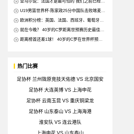
亚马尔说：法国才是最可怕的 我们之前已经消
灭了他们
U19男篮世界杯-陈家政25分中国队击败喀麦隆
排名第13
欧洲积分榜：英国、法国、西班牙、葡萄牙状
态均佳 意大利德国末轮生死战
就在今晚？ 40岁的C罗距离世预赛历史最佳射
手仅差1球 他将在对阵匈牙利的比赛中创下这一纪
距离榜首还差1球！ 40岁的C罗在世界杯预赛
录
中打入38球 超越梅西 单独占据第二位 下一轮 他
将成为历史最佳射手
热门比赛
足协杯 兰州陇原竞技天佑德 VS 北京国安
足协杯 大连英博 VS 上海申花
足协杯 云南玉昆 VS 重庆铜梁龙
足协杯 山东泰山 VS 上海海港
淮安队 VS 连云港队
上海申花 VS 山东泰山