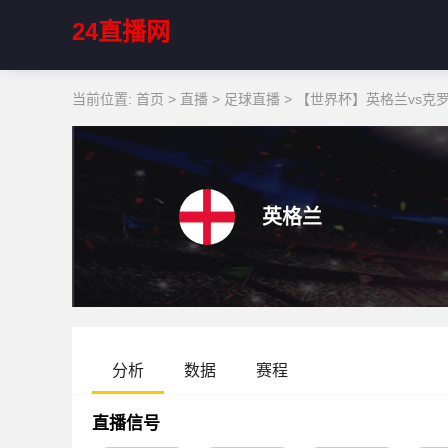
24直播网
当前位置:
首页
>
直播
>
足球直播
>
【世界杯】英格兰vs克
英格兰
分析
数据
赛程
直播信号