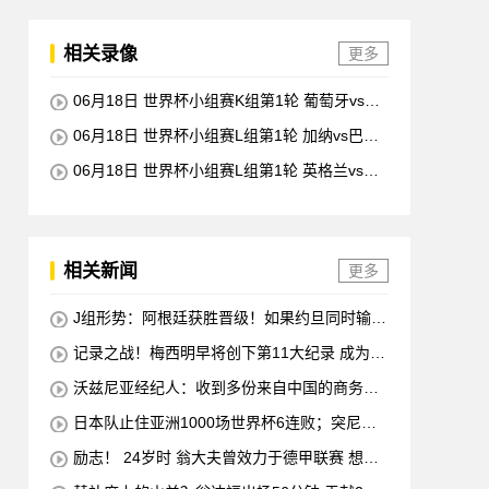
相关录像
更多
06月18日 世界杯小组赛K组第1轮 葡萄牙vs民
主刚果 全场录像回放
06月18日 世界杯小组赛L组第1轮 加纳vs巴拿
马 全场录像回放
06月18日 世界杯小组赛L组第1轮 英格兰vs克
罗地亚 全场录像回放
相关新闻
更多
J组形势：阿根廷获胜晋级！如果约旦同时输球
阿根廷将锁定榜首
记录之战！梅西明早将创下第11大纪录 成为历
史最佳射手+6次助攻+助攻王！
沃兹尼亚经纪人：收到多份来自中国的商务邀
请 需要帮他打开中国社交媒体
日本队止住亚洲1000场世界杯6连败；突尼斯
惨遭淘汰 换帅无用
励志！ 24岁时 翁大夫曾效力于德甲联赛 想要
退役 他完成了足球机床操作员的职业培训