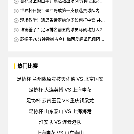
替补席上的山羊？翁达福出场56分钟 贡献3球2
助攻 每11分钟参与1球
世界杯日报：墨西哥成第一支预选赛球队内马
尔确定缺席对阵海地的比赛
现场教学！凯恩告诉罗纳尔多如何打中锋 并举
例说明进攻和防守
谁害羞了？足坛排名前五的球员马凯均打入2球
梅西也进球 全场比赛只有一名球员出战
戴帽子76分钟震撼古今！梅西反超姆巴佩阿根
廷3-0出线形势看好
热门比赛
足协杯 兰州陇原竞技天佑德 VS 北京国安
足协杯 大连英博 VS 上海申花
足协杯 云南玉昆 VS 重庆铜梁龙
足协杯 山东泰山 VS 上海海港
淮安队 VS 连云港队
上海申花 VS 山东泰山