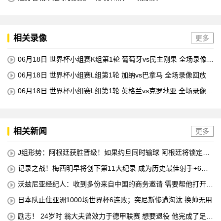
相关录像
更多
06月18日 世界杯小组赛K组第1轮 葡萄牙vs民主刚果 全场录像回
放
06月18日 世界杯小组赛L组第1轮 加纳vs巴拿马 全场录像回放
06月18日 世界杯小组赛L组第1轮 英格兰vs克罗地亚 全场录像回
放
相关新闻
更多
J组形势：阿根廷获胜晋级！如果约旦同时输球 阿根廷将锁定榜
首
记录之战！梅西明早将创下第11大纪录 成为历史最佳射手+6次
助攻+助攻王！
沃兹尼亚经纪人：收到多份来自中国的商务邀请 需要帮他打开中
国社交媒体
日本队止住亚洲1000场世界杯6连败；突尼斯惨遭淘汰 换帅无用
励志！ 24岁时 翁大夫曾效力于德甲联赛 想要退役 他完成了足球