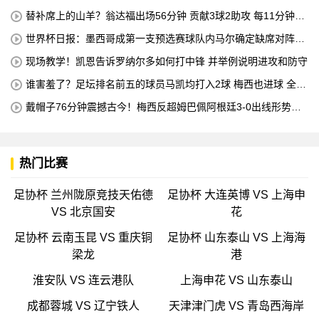
机床操作员的职业培训
替补席上的山羊？翁达福出场56分钟 贡献3球2助攻 每11分钟参
与1球
世界杯日报：墨西哥成第一支预选赛球队内马尔确定缺席对阵海
地的比赛
现场教学！凯恩告诉罗纳尔多如何打中锋 并举例说明进攻和防守
谁害羞了？足坛排名前五的球员马凯均打入2球 梅西也进球 全场
比赛只有一名球员出战
戴帽子76分钟震撼古今！梅西反超姆巴佩阿根廷3-0出线形势看
好
热门比赛
足协杯 兰州陇原竞技天佑德
足协杯 大连英博 VS 上海申
VS 北京国安
花
足协杯 云南玉昆 VS 重庆铜
足协杯 山东泰山 VS 上海海
梁龙
港
淮安队 VS 连云港队
上海申花 VS 山东泰山
成都蓉城 VS 辽宁铁人
天津津门虎 VS 青岛西海岸