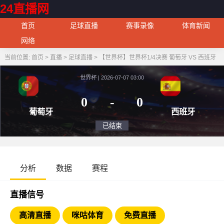
24直播网
首页
足球直播
赛事录像
体育新闻
网络
当前位置:
首页
>
直播
>
足球直播
>
【世界杯】世界杯1/4决赛 葡萄牙 VS 西班牙
世界杯 | 2026-07-07 03:00
0
-
0
葡萄牙
西
已结束
分析
数据
赛程
直播信号
高清直播
咪咕体育
免费直播