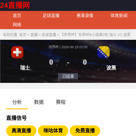
24直播网
首页
足球直播
赛事录像
体育新闻
网络
当前位置:
首页
>
直播
>
足球直播
>
【世界杯】世界杯B小组第2轮 瑞士 VS 波黑
世界杯 | 2026-06-19 03:00
0
-
0
瑞士
波
已结束
分析
数据
赛程
直播信号
高清直播
咪咕体育
免费直播