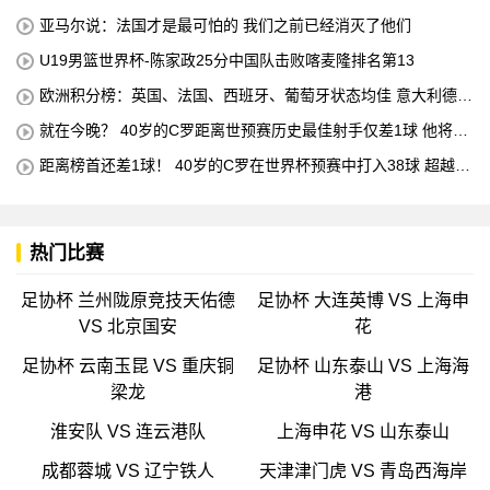
亚马尔说：法国才是最可怕的 我们之前已经消灭了他们
U19男篮世界杯-陈家政25分中国队击败喀麦隆排名第13
欧洲积分榜：英国、法国、西班牙、葡萄牙状态均佳 意大利德国
末轮生死战
就在今晚？ 40岁的C罗距离世预赛历史最佳射手仅差1球 他将在
对阵匈牙利的比赛中创下这一纪录
距离榜首还差1球！ 40岁的C罗在世界杯预赛中打入38球 超越梅
西 单独占据第二位 下一轮 他将成为历史最佳射手
热门比赛
足协杯 兰州陇原竞技天佑德
足协杯 大连英博 VS 上海申
VS 北京国安
花
足协杯 云南玉昆 VS 重庆铜
足协杯 山东泰山 VS 上海海
梁龙
港
淮安队 VS 连云港队
上海申花 VS 山东泰山
成都蓉城 VS 辽宁铁人
天津津门虎 VS 青岛西海岸