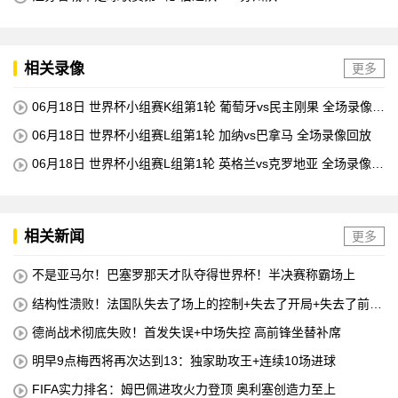
相关录像
更多
06月18日 世界杯小组赛K组第1轮 葡萄牙vs民主刚果 全场录像回
放
06月18日 世界杯小组赛L组第1轮 加纳vs巴拿马 全场录像回放
06月18日 世界杯小组赛L组第1轮 英格兰vs克罗地亚 全场录像回
放
相关新闻
更多
不是亚马尔！巴塞罗那天才队夺得世界杯！半决赛称霸场上
结构性溃败！法国队失去了场上的控制+失去了开局+失去了前锋
线=无论如何他们都会输
德尚战术彻底失败！首发失误+中场失控 高前锋坐替补席
明早9点梅西将再次达到13：独家助攻王+连续10场进球
FIFA实力排名：姆巴佩进攻火力登顶 奥利塞创造力至上